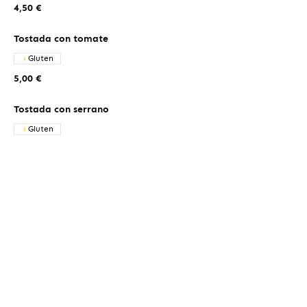
4,50 €
Tostada con tomate
Gluten
5,00 €
Tostada con serrano
Gluten
7,50 €
Tostada Dorada
tomate, aguacate y huevo
Gluten
Huevos
7,50 €