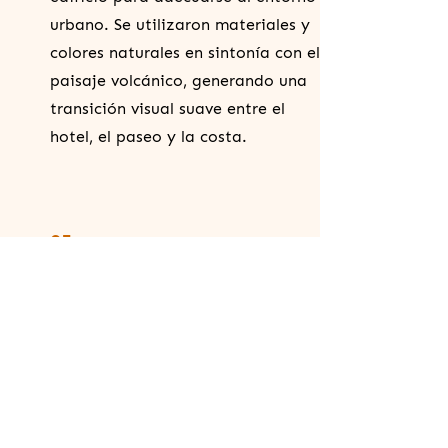
urbano. Se utilizaron materiales y
colores naturales en sintonía con el
paisaje volcánico, generando una
transición visual suave entre el
hotel, el paseo y la costa.
05
PAPEL EN EL PAISAJE
URBANO
La silueta del hotel, visible desde el
paseo marítimo, se ha convertido
en uno de los elementos
reconocibles de Playa Blanca. Su