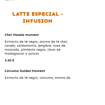
LATTE ESPECIAL -
INFUSION
Chai Masala moment
Extracto de té negro, aroma de té chai,
canela, cardamomo, jengibre, nuez de
moscada, pimienta negra, clavo de
Madagascar y azúcar
3,50 €
Cúrcuma Golden Moment
Extracto de té negro, cúrcuma, aroma de
especias, canela, jengibre, pimienta de
Jamaica y azúcar
3,50 €
Matcha Moment