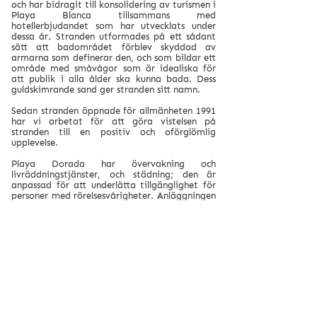
och har bidragit till konsolidering av turismen i
Playa Blanca tillsammans med
hotellerbjudandet som har utvecklats under
dessa år. Stranden utformades på ett sådant
sätt att badområdet förblev skyddad av
armarna som definerar den, och som bildar ett
område med småvågor som är idealiska för
att publik i alla ålder ska kunna bada. Dess
guldskimrande sand ger stranden sitt namn.
Sedan stranden öppnade för allmänheten 1991
har vi arbetat för att göra vistelsen på
stranden till en positiv och oförglömlig
upplevelse.
Playa Dorada har övervakning och
livräddningstjänster, och städning; den är
anpassad för att underlätta tillgänglighet för
personer med rörelsesvårigheter. Anläggningen
har en defibrillator ansluten till 112
räddningstjänsten och utbildad personal för
dess användning. Det finns tre centra, ett
center för kafeteria och barer; ett hyrservice
för solstolar och parasoller och ett center för
vattensporter och fritidsaktiviteter.