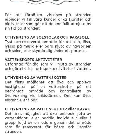
För att förbättra vistelsen på stranden
erbjuder vi till våra kunder olika tjänster och
aktiviteter som gör att de kan fullt ut njuta av
sin tid på stranden:
UTHYRNING AV SOLSTOLAR OCH PARASOLL
Tyst och reserverat område för att sola, läsa,
lyssna på musik eller bara njuta av havsbrisen
och solen, eller skydda dig under ett parasoll.
VATTENSPORTS AKTIVITETER
Utformad för dig som vill njuta av stranden
och göra fritids- och sportaktiviteter i vattnet.
UTHYRNING AV VATTENSKOTER
Det finns möjlighet att öva och uppleva
hastigheten på en vattenskoter på ett
begränsat område och kontrolleras av
övervakning via bildskärmar. Det kan övas
ensamt eller i par.
UTHYRNING AV VATTENSKIDOR eller KAYAK
Det finns möjlighet att åka runt och njuta av
vattenskidor, eller paddla individuellt eller i
grupp följd av en ledare genom det område
som är reserverat för båtar och utanför
stranden.