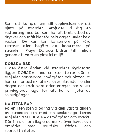
MENY DORADA
Som ett komplement till upplevelsen av att
njuta på stranden, erbjuder vi dig en
restaurang med bar som har ett brett utbud av
drycker och måltider för hela dagen under hela
veckan. Du kan kan konsumera på våra
terraser eller begära att konsumera på
stranden. Playa Dorada bidrar till miljön
genom att vara en plastfri miljö.
DORADA BAR
I den östra änden vid strandens skyddsarm
ligger DORADA med en stor terras där vi
erbjuder bar-service, smörgåsar och pizzor. Vi
har en fantastisk utsikt över stranden under
dagen och tack vare orienteringen har vi ett
privilegierat läge för att kunna njuta av
solnedgångar.
NÁUTICA BAR
På en liten stenig odling vid den västra änden
av stranden och med sin sexkantiga terras
erbjuder NAUTICA BAR smörgåsar och snacks.
Där finns en privilegierad utsikt över havet och
området med nautiska fritids- och
sportaktiviteter.